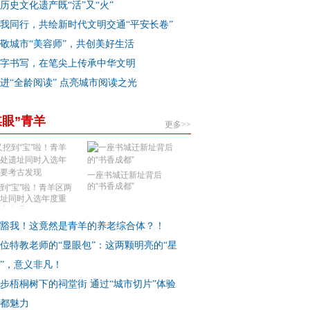
历史文化遗产既“活”又“火”
我同行，共绘新时代文明交通“平安长卷”
敬城市“美容师”，共创美好生活
字书写，在笔尖上传承中华文明
进“全龄阅读” 点亮城市阅读之光
媒眼”青羊
更多>>
一座书城迁新址背后
的“书香成都”
到“宝”啦！青羊区两
址同时入选年度重
古发现
豁我！这竟然是青羊的养老综合体？！
位特教老师的“显眼包”：这两颗明亮的“星
”，意义非凡！
步梧桐树下的祠堂街 通过“城市切片”体验
都魅力