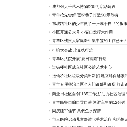
成都张大千艺术博物馆即将启动建设
青羊抢先尝鲜 宽窄巷子打造5G示范街
东坡路社区的少年做了一张属于自己的报
小区开通公众号 小窗口发挥大作用
青羊区残疾人家庭医生集中签约工作已全
打响大会战 攻克执行难
青羊区法院开展“夏日雷霆”行动
过街楼社区成立社区公益艺术中心
送仙桥社区垃圾分类出新招 建立环保酵素
青羊专项整治全区个人门诊部和诊所 打击
商业街社区自创“135工作法”助力社区治理
青羊民警自编自导自演 巡逻车里的12分钟
同庆建军佳节 共叙鱼水深情
市三医院启动儿童舒适化手术治疗 和恐惧