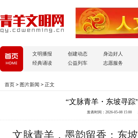
文明播报
创建动态
身边好人
经典诵读
公益列车
志愿服务
首页
>
图片新闻
>
正文
“文脉青羊・东坡寻踪
发表时间：2026-05-08 15:00
文脉青羊，墨韵留香；东坡