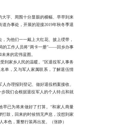
的大字、周围十分显眼的横幅、早早到来
道办事处，开展的迎接2019年秋冬季退
去，为他们一一戴上大红花、披上绶带，
的工作人员将“两卡一册”——回乡办事
和未来的宏伟蓝图。
受到家乡人民的温暖。”区退役军人事务
伍名单，又与军人家属联系，了解退伍情
军人办理报到登记、做好退役档案接收、
一步我们会根据退役军人的个人特点和就
她早已为将来做好了打算。“和家人商量
锣打鼓，回来的时候悄无声息，没想到家
人本色，重整行装再出发。
（张静）