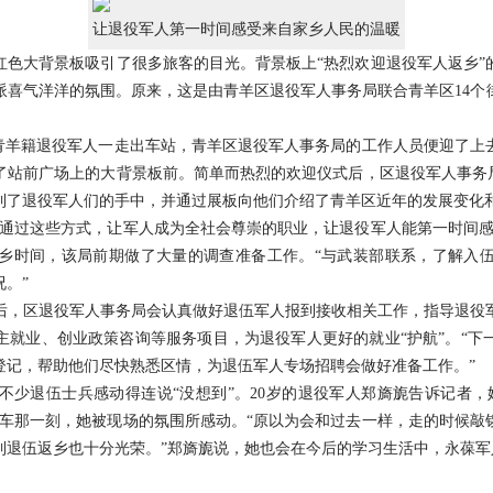
让退役军人第一时间感受来自家乡人民的温暖
色大背景板吸引了很多旅客的目光。背景板上“热烈欢迎退役军人返乡”
喜气洋洋的氛围。原来，这是由青羊区退役军人事务局联合青羊区14个街
青羊籍退役军人一走出车站，青羊区退役军人事务局的工作人员便迎了上
了站前广场上的大背景板前。简单而热烈的欢迎仪式后，区退役军人事务局
到了退役军人们的手中，并通过展板向他们介绍了青羊区近年的发展变化
过这些方式，让军人成为全社会尊崇的职业，让退役军人能第一时间感
乡时间，该局前期做了大量的调查准备工作。“与武装部联系，了解入
。”
区退役军人事务局会认真做好退伍军人报到接收相关工作，指导退役
主就业、创业政策咨询等服务项目，为退役军人更好的就业“护航”。“下
登记，帮助他们尽快熟悉区情，为退伍军人专场招聘会做好准备工作。”
退伍士兵感动得连说“没想到”。20岁的退役军人郑旖旎告诉记者，
下车那一刻，她被现场的氛围所感动。“原以为会和过去一样，走的时候敲
到退伍返乡也十分光荣。”郑旖旎说，她也会在今后的学习生活中，永葆军