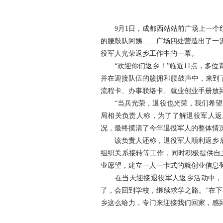
9月1日，成都西站站前广场上一个红
的腰鼓队阿姨……广场四处营造出了一派
役军人光荣返乡工作中的一幕。
“欢迎你们返乡！”临近11点，多位
并在迎接队伍的簇拥和腰鼓声中，来到
流程卡、办事联络卡、就业创业手册放
“当兵光荣，退役也光荣，我们希望通
局相关负责人称，为了了解退役军人返
况，最终摸清了今年退役军人的整体情况
该负责人还称，退役军人顺利返乡后，
组织关系接转等工作，同时积极提供自
业愿望，建立一人一卡式的就创业信息
在当天迎接退役军人返乡活动中，不少
了，会回到学校，继续求学之路。”在
乡这么给力，专门来迎接我们回家，感