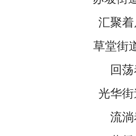
汇聚着
草堂街道
回荡
光华街
流淌