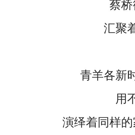
蔡桥
汇聚
青羊各新
用
演绎着同样的