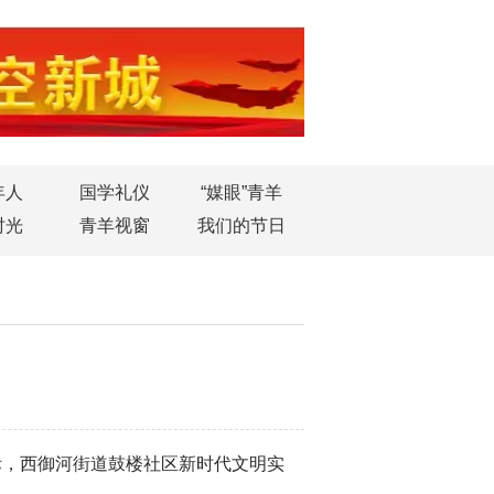
年人
国学礼仪
“媒眼”青羊
时光
青羊视窗
我们的节日
际，
西御河街道鼓楼社区新时代文明实